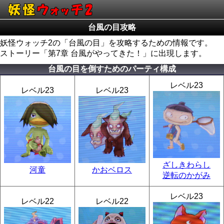
台風の目攻略
妖怪ウォッチ2の「台風の目」を攻略するための情報です。
ストーリー「第7章 台風がやってきた！」に出現します。
台風の目を倒すためのパーティ構成
レベル23
レベル23
レベル23
ざしきわらし
河童
かおベロス
逆転のかがみ
レベル23
レベル22
レベル22