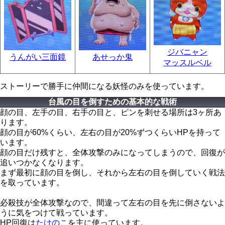
ジバニャン
うんがい三面鏡
あせっか鬼
マッスルベル
ストーリーで勝手に仲間になる妖怪のみを使っています。
台風の目を倒すための基本的な戦術
顔の目、左手の目、右手の目と、ピンを刺せる場所は3ヶ所あ
ります。
顔の目が60%くらい、左右の目が20%ずつくらいHPを持って
います。
顔の目だけ残すと、全体攻撃のみになってしまうので、回復が
追いつかなくなります。
まず最初に顔の目を倒し、それから左右の目を倒していく戦法
を取っています。
必殺技が全体攻撃なので、間違って左右の目を先に倒さないよ
うに気をつけて戦っています。
HP回復は
たけのこ
を主に使っています。