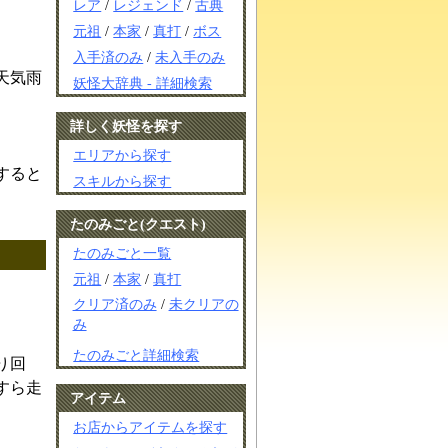
レア
/
レジェンド
/
古典
元祖
/
本家
/
真打
/
ボス
入手済のみ
/
未入手のみ
天気雨
妖怪大辞典 - 詳細検索
詳しく妖怪を探す
エリアから探す
すると
スキルから探す
たのみごと(クエスト)
たのみごと一覧
元祖
/
本家
/
真打
クリア済のみ
/
未クリアの
み
たのみごと詳細検索
り回
すら走
アイテム
お店からアイテムを探す