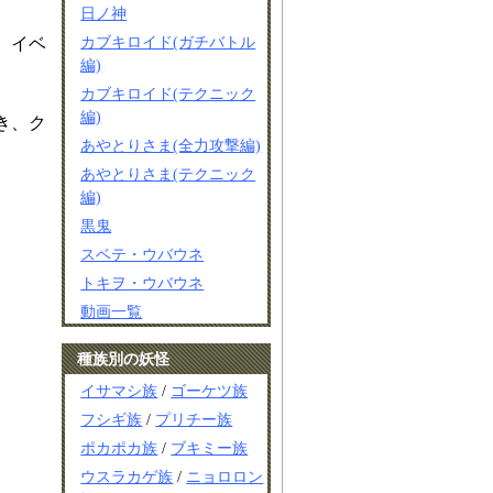
日ノ神
カブキロイド(ガチバトル
、イベ
編)
カブキロイド(テクニック
編)
き、ク
あやとりさま(全力攻撃編)
あやとりさま(テクニック
編)
黒鬼
スベテ・ウバウネ
トキヲ・ウバウネ
動画一覧
種族別の妖怪
イサマシ族
/
ゴーケツ族
フシギ族
/
プリチー族
ポカポカ族
/
ブキミー族
ウスラカゲ族
/
ニョロロン