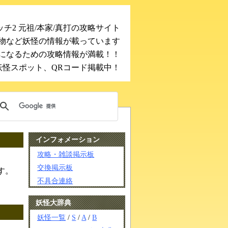
チ2 元祖/本家/真打の攻略サイト
物など妖怪の情報が載っています
になるための攻略情報が満載！！
妖怪スポット、QRコード掲載中！
インフォメーション
攻略・雑談掲示板
交換掲示板
す。
不具合連絡
妖怪大辞典
妖怪一覧
/
S
/
A
/
B