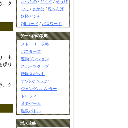
たべもの
/
どうぐ
/
そうび
き、ク
むし
/
さかな
/
魂へんげ
妖怪ガシャ
QRコード
/
パスワード
ゲーム内の攻略
ストーリー攻略
バスターズ
り、出
連動ダンジョン
を繰り
スポーツクラブ
妖怪スポット
ナゾのたてふだ
き、ク
ジャングルハンター
トロフィー
音楽ゲーム
温泉バトル
ボス攻略