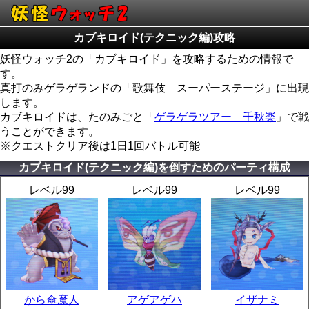
カブキロイド(テクニック編)攻略
妖怪ウォッチ2の「カブキロイド」を攻略するための情報で
す。
真打のみゲラゲランドの「歌舞伎 スーパーステージ」に出現
します。
カブキロイドは、たのみごと「
ゲラゲラツアー 千秋楽
」で戦
うことができます。
※クエストクリア後は1日1回バトル可能
カブキロイド(テクニック編)を倒すためのパーティ構成
レベル99
レベル99
レベル99
から傘魔人
アゲアゲハ
イザナミ