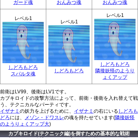
ガード魂
おんみつ魂
おんみつ魂
レベル1
レベル1
レベル1
しどろもどろ
しどろもどろ
しどろもどろ
隣接妖怪のようり
スパルタ魂
ょくアップ
前衛はLV99、後衛はLV1です。
カブキロイドの攻撃方法によって、前衛・後衛を入れ替えて戦
う、テクニカルなパーティです。
イザナミ
の妖力を上げるために、
イザナミ
の右にいる
しどろも
どろ
には、
メゾン・ドワスレ
の魂を持たせています(
隣接妖怪
のようりょくアップ大
)
カブキロイド(テクニック編)を倒すための基本的な戦術