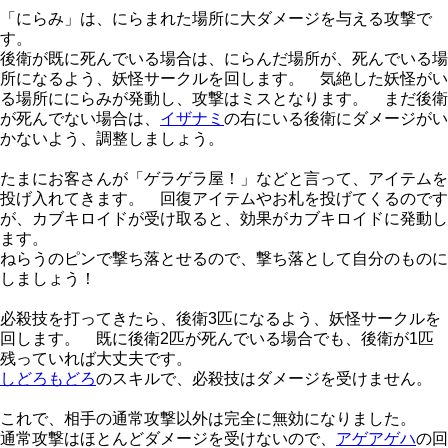
「にらみ」は、にらまれた場所に大ダメージを与える攻撃で
す。
後衛が既に死んでいる場合は、にらんだ場所が、死んでいる場
所になるよう、妖怪サークルを回します。 気絶した妖怪がい
る場所ににらみが発動し、攻撃はミスとなります。 まだ後衛
が死んでない場合は、
イザナミ
の右にいる後衛にダメージがい
かないよう、調整しましょう。
たまにお客さんが「ゲラゲラ屋！」などと言って、アイテムを
投げ入れてきます。 回復アイテムやお札を投げてくるのです
が、カブキロイドが受け取ると、効果がカブキロイドに発動し
ます。
ねらうのピンで撃ち落とせるので、撃ち落として自分のものに
しましょう！
必殺技を打ってきたら、後衛3匹になるよう、妖怪サークルを
回します。 既に後衛2匹が死んでいる場合でも、後衛が1匹
残っていれば大丈夫です。
しどろもどろ
のスキルで、必殺技はダメージを受けません。
これで、相手の通常攻撃以外は完全に無効になりました。
通常攻撃はほとんどダメージを受けないので、
アゲアゲハ
の回