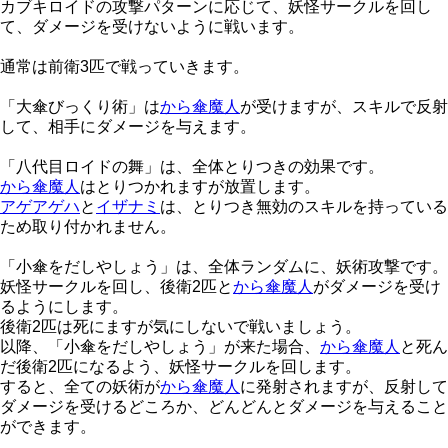
カブキロイドの攻撃パターンに応じて、妖怪サークルを回し
て、ダメージを受けないように戦います。
通常は前衛3匹で戦っていきます。
「大傘びっくり術」は
から傘魔人
が受けますが、スキルで反射
して、相手にダメージを与えます。
「八代目ロイドの舞」は、全体とりつきの効果です。
から傘魔人
はとりつかれますが放置します。
アゲアゲハ
と
イザナミ
は、とりつき無効のスキルを持っている
ため取り付かれません。
「小傘をだしやしょう」は、全体ランダムに、妖術攻撃です。
妖怪サークルを回し、後衛2匹と
から傘魔人
がダメージを受け
るようにします。
後衛2匹は死にますが気にしないで戦いましょう。
以降、「小傘をだしやしょう」が来た場合、
から傘魔人
と死ん
だ後衛2匹になるよう、妖怪サークルを回します。
すると、全ての妖術が
から傘魔人
に発射されますが、反射して
ダメージを受けるどころか、どんどんとダメージを与えること
ができます。