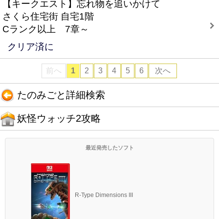
【キークエスト】忘れ物を追いかけて
さくら住宅街 自宅1階
Cランク以上 7章～
クリア済に
前へ
1
2
3
4
5
6
次へ
たのみごと詳細検索
妖怪ウォッチ2攻略
最近発売したソフト
R-Type Dimensions III