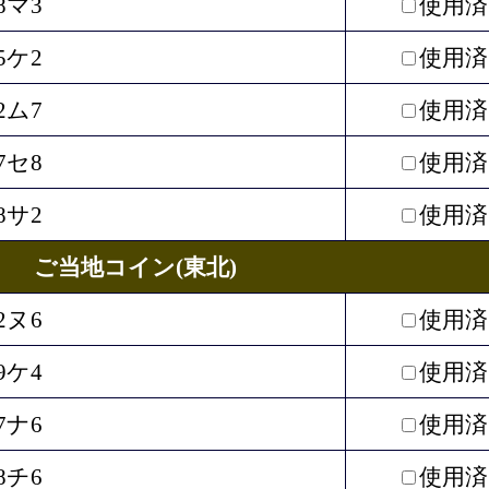
8マ3
使用済
5ケ2
使用済
2ム7
使用済
7セ8
使用済
8サ2
使用済
ご当地コイン(東北)
2ヌ6
使用済
9ケ4
使用済
7ナ6
使用済
8チ6
使用済