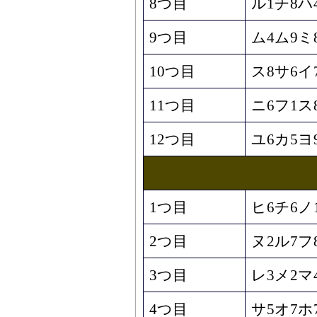
8つ目
ル1チ8ハ
9つ目
ム4ム9ミ
10つ目
ス8サ6イ
11つ目
ニ6フ1ス
12つ目
ユ6カ5ヨ
1つ目
ヒ6チ6ノ
2つ目
ヌ2ル7フ
3つ目
レ3メ2マ
4つ目
サ5オ7ホ