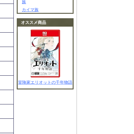
族
カイマ族
オススメ商品
冒険家エリオットの千年物語