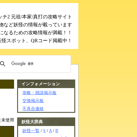
チ2 元祖/本家/真打の攻略サイト
物など妖怪の情報が載っています
になるための攻略情報が満載！！
妖怪スポット、QRコード掲載中！
インフォメーション
攻略・雑談掲示板
交換掲示板
不具合連絡
未使用
妖怪大辞典
妖怪一覧
/
S
/
A
/
B