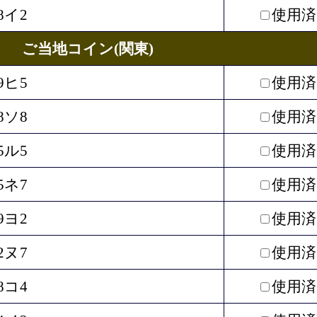
8イ2
使用済
ご当地コイン(関東)
9ヒ5
使用済
8ソ8
使用済
5ル5
使用済
5ネ7
使用済
9ヨ2
使用済
2ヌ7
使用済
8コ4
使用済