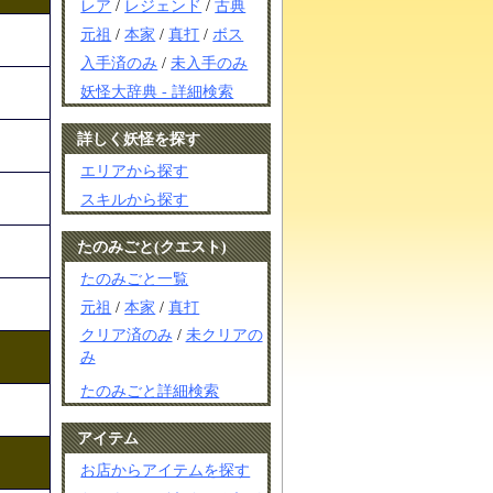
レア
/
レジェンド
/
古典
元祖
/
本家
/
真打
/
ボス
入手済のみ
/
未入手のみ
妖怪大辞典 - 詳細検索
詳しく妖怪を探す
エリアから探す
スキルから探す
たのみごと(クエスト)
たのみごと一覧
元祖
/
本家
/
真打
クリア済のみ
/
未クリアの
み
たのみごと詳細検索
アイテム
お店からアイテムを探す