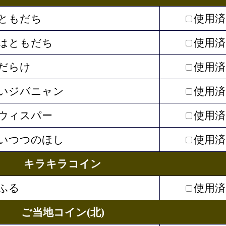
ともだち
使用済
はともだち
使用済
だらけ
使用済
いジバニャン
使用済
ウィスパー
使用済
いつつのほし
使用済
キラキラコイン
ふる
使用済
ご当地コイン(北)