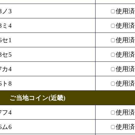
8ノ3
使用済
8ミ4
使用済
6セ1
使用済
8セ5
使用済
7カ4
使用済
6ト8
使用済
ご当地コイン(近畿)
7フ4
使用済
6ム6
使用済