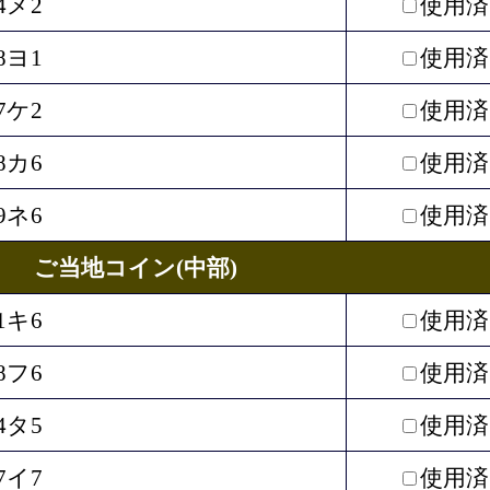
4メ2
使用済
8ヨ1
使用済
7ケ2
使用済
8カ6
使用済
9ネ6
使用済
ご当地コイン(中部)
1キ6
使用済
8フ6
使用済
4タ5
使用済
7イ7
使用済