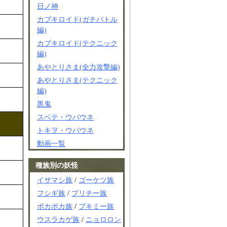
日ノ神
カブキロイド(ガチバトル
編)
カブキロイド(テクニック
編)
あやとりさま(全力攻撃編)
あやとりさま(テクニック
編)
黒鬼
スベテ・ウバウネ
トキヲ・ウバウネ
動画一覧
種族別の妖怪
イサマシ族
/
ゴーケツ族
フシギ族
/
プリチー族
ポカポカ族
/
ブキミー族
ウスラカゲ族
/
ニョロロン