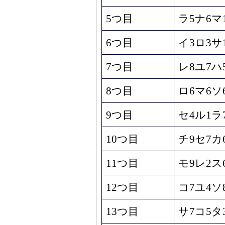
5つ目
ラ5ナ6マ
6つ目
イ3ロ3サ
7つ目
レ8ユ7ハ
8つ目
ロ6マ6ソ
9つ目
セ4ル1ラ
10つ目
チ9セ7カ
11つ目
モ9レ2ス
12つ目
コ7ユ4ソ
13つ目
サ7コ5タ