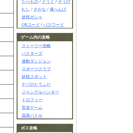
たべもの
/
どうぐ
/
そうび
むし
/
さかな
/
魂へんげ
妖怪ガシャ
QRコード
/
パスワード
ゲーム内の攻略
ストーリー攻略
バスターズ
連動ダンジョン
スポーツクラブ
妖怪スポット
ナゾのたてふだ
ジャングルハンター
トロフィー
音楽ゲーム
温泉バトル
ボス攻略