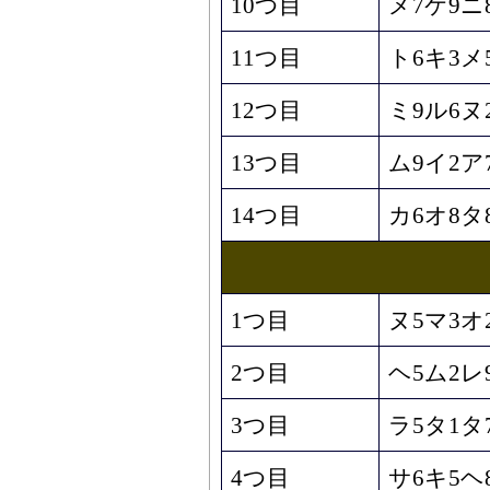
10つ目
メ7ケ9ニ
11つ目
ト6キ3メ
12つ目
ミ9ル6ヌ
13つ目
ム9イ2ア
14つ目
カ6オ8タ
1つ目
ヌ5マ3オ
2つ目
ヘ5ム2レ
3つ目
ラ5タ1タ
4つ目
サ6キ5ヘ