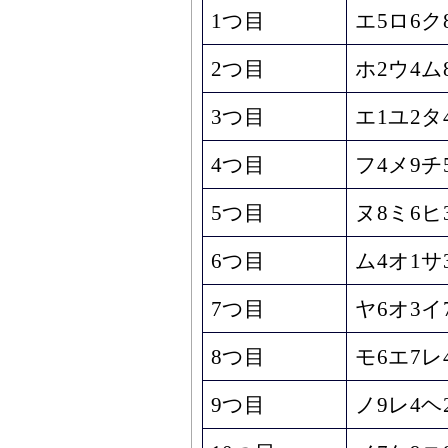
1つ目
エ5ロ6ク
2つ目
ホ2ウ4ム
3つ目
エ1ユ2タ
4つ目
フ4メ9チ
5つ目
ヌ8ミ6ヒ
6つ目
ム4オ1サ
7つ目
ヤ6オ3イ
8つ目
モ6エ7レ
9つ目
ノ9レ4ヘ