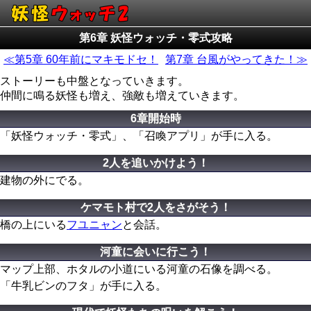
第6章 妖怪ウォッチ・零式攻略
≪第5章 60年前にマキモドセ！
第7章 台風がやってきた！≫
ストーリーも中盤となっていきます。
仲間に鳴る妖怪も増え、強敵も増えていきます。
6章開始時
「妖怪ウォッチ・零式」、「召喚アプリ」が手に入る。
2人を追いかけよう！
建物の外にでる。
ケマモト村で2人をさがそう！
橋の上にいる
フユニャン
と会話。
河童に会いに行こう！
マップ上部、ホタルの小道にいる河童の石像を調べる。
「牛乳ビンのフタ」が手に入る。