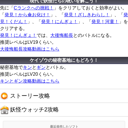
現代で妖怪たちの呪いを解こう！
先に「
Cランクへの挑戦！
」をクリアしておくと効率がよい。
「
発見！から傘お化け！
」、「
発見！ざしきわらし！
」、「
発
見！くだん！
」、「
発見！にんぎょ！
」、「
発見！河童！
」を
クリアする。
発見！にんぎょ！
では、
大後悔船長
とのバトルになる。
推奨レベルはLV19くらい。
大後悔船長攻略動画はこちら
ケイゾウの秘密基地にもどろう！
秘密基地で
キン
と
ギン
とバトル。
推奨レベルはLV20くらい。
キンとギン攻略動画はこちら
ストーリー攻略
妖怪ウォッチ2攻略
最近発売したソフト