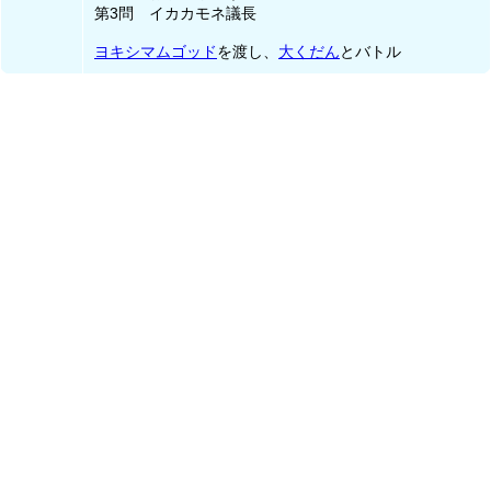
第3問 イカカモネ議長
ヨキシマムゴッド
を渡し、
大くだん
とバトル