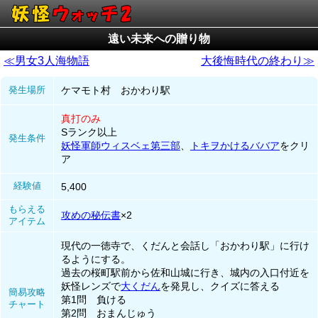
遠い未来への贈り物
≪男女3人海物語
大後悔時代の終わり≫
発生場所
ケマモト村 おかわり駅
真打のみ
Sランク以上
発生条件
妖怪軍師ウィスベェ第三部
、
トキヲかけるババア
をクリ
ア
経験値
5,400
もらえる
攻めの秘伝書
×2
アイテム
現代の一徳寺で、くだんと会話し「おかわり駅」に行け
るようにする。
過去の桜町駅前から佐和山城に行き、城内の入口付近を
妖怪レンズで
大くだん
を発見し、クイズに答える
簡易攻略
第1問 負ける
チャート
第2問 おまんじゅう