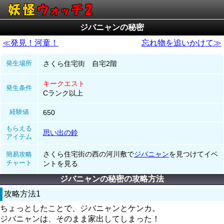
ジバニャンの秘密
≪発見！河童！
忘れ物を追いかけて≫
発生場所
さくら住宅街 自宅2階
キークエスト
発生条件
Cランク以上
経験値
650
もらえる
思い出の鈴
アイテム
さくら住宅街の西の河川敷で
ジバニャン
を見つけてイベ
簡易攻略
チャート
ントを見る
ジバニャンの秘密の攻略方法
攻略方法1
ちょっとしたことで、ジバニャンとケンカ。
ジバニャンは、そのまま家出してしまった！