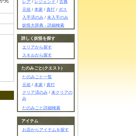
が完
レア
/
レジェンド
/
古典
元祖
/
本家
/
真打
/
ボス
入手済のみ
/
未入手のみ
妖怪大辞典 - 詳細検索
詳しく妖怪を探す
エリアから探す
スキルから探す
たのみごと(クエスト)
たのみごと一覧
元祖
/
本家
/
真打
クリア済のみ
/
未クリアの
み
たのみごと詳細検索
アイテム
お店からアイテムを探す