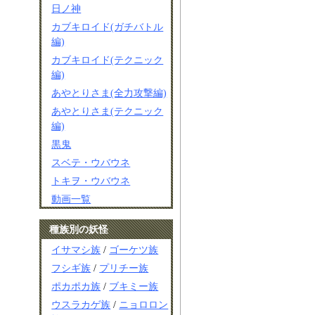
日ノ神
カブキロイド(ガチバトル
編)
カブキロイド(テクニック
編)
あやとりさま(全力攻撃編)
あやとりさま(テクニック
編)
黒鬼
スベテ・ウバウネ
トキヲ・ウバウネ
動画一覧
種族別の妖怪
イサマシ族
/
ゴーケツ族
フシギ族
/
プリチー族
ポカポカ族
/
ブキミー族
ウスラカゲ族
/
ニョロロン