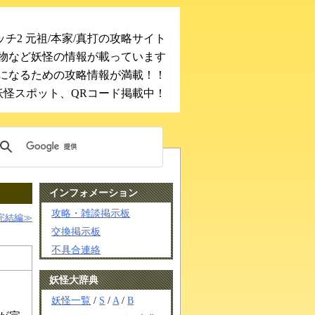
チ2 元祖/本家/真打の攻略サイト
物など妖怪の情報が載っています
になるための攻略情報が満載！！
妖怪スポット、QRコード掲載中！
インフォメーション
攻略・雑談掲示板
完結編≫
交換掲示板
不具合連絡
妖怪大辞典
妖怪一覧
/
S
/
A
/
B