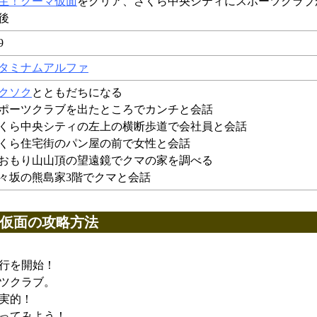
生！クーマ仮面
をクリア、さくら中央シティにスポーツクラブ
後
9
タミナムアルファ
クソク
とともだちになる
ポーツクラブを出たところでカンチと会話
くら中央シティの左上の横断歩道で会社員と会話
くら住宅街のパン屋の前で女性と会話
おもり山山頂の望遠鏡でクマの家を調べる
々坂の熊島家3階でクマと会話
仮面の攻略方法
行を開始！
ツクラブ。
実的！
ってみよう！