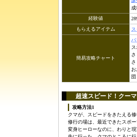
誕
成
経験値
28
もらえるアイテム
ス
バ
ス
さ
簡易攻略チャート
さ
お
団
超速スピード！クーマ
攻略方法1
クマが、スピードをきたえる修
修行の場は、最近できたスポー
変身ヒーローなのに、わりと現
先に行った、クマのところに行