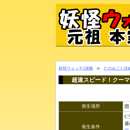
妖怪ウォッチ2攻略
≫
たのみごと詳
超速スピード！クーマ
発生場所
団
C
昼
発生条件