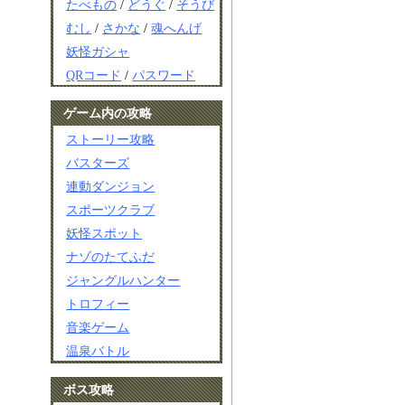
たべもの
/
どうぐ
/
そうび
むし
/
さかな
/
魂へんげ
妖怪ガシャ
QRコード
/
パスワード
ゲーム内の攻略
ストーリー攻略
バスターズ
連動ダンジョン
スポーツクラブ
妖怪スポット
ナゾのたてふだ
ジャングルハンター
トロフィー
音楽ゲーム
温泉バトル
ボス攻略