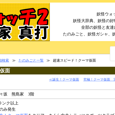
妖怪ウォッ
妖怪大辞典、妖怪の好
全部の妖怪と友達
たのみごと、妖怪ガシャ、
細検索
≫
たのみごと一覧
≫
超速スピード！クーマ仮面
仮面
≪誕生！クーマ仮面
究極！クーマ仮面 
々坂 熊島家 3階
ランク以上
のみ発生