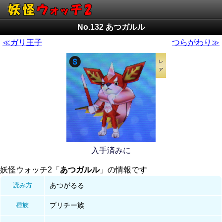
No.132 あつガルル
≪ガリ王子
つらがわり≫
入手済みに
妖怪ウォッチ2「
あつガルル
」の情報です
読み方
あつがるる
種族
プリチー族