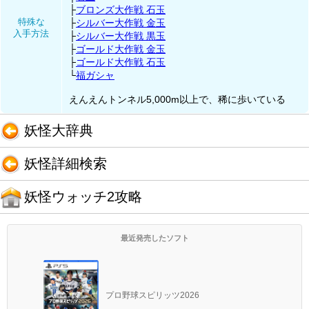
├
ブロンズ大作戦 石玉
特殊な
├
シルバー大作戦 金玉
入手方法
├
シルバー大作戦 黒玉
├
ゴールド大作戦 金玉
├
ゴールド大作戦 石玉
└
福ガシャ
えんえんトンネル5,000m以上で、稀に歩いている
妖怪大辞典
妖怪詳細検索
妖怪ウォッチ2攻略
最近発売したソフト
プロ野球スピリッツ2026