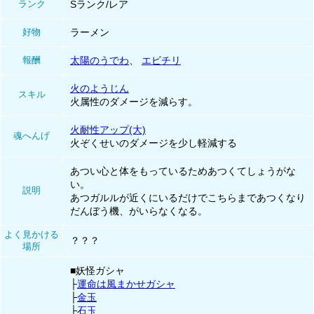
ランク
Sランク/レア
好物
ラーメン
報酬
太陽のうでわ
、
エビチリ
火のようじん
スキル
火属性のダメージを減らす。
火耐性アップ(大)
魂へんげ
火ぞくせいのダメージを少し軽減する
あつい心と体をもっているためあつくてしょうがな
い。
説明
あつガルルが近くにいるだけでこちらまであつくなり
だんぼう機、がいらなくなる。
よく見かける
？？？
場所
■妖怪ガシャ
├
運命は風まかせガシャ
├
金玉
├
石玉