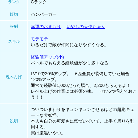
ランク
Cランク
好物
ハンバーガー
報酬
幸運のおまもり
、
いやしの天使ちゃん
モテモテ
スキル
いるだけで敵が仲間になりやすくなる。
経験値アップ(小)
バトルでもらえる経験値が少し多くなる
LV10で20%アップ。 6匹全員が装備していた場合
魂へんげ
120%アップ。
通常で経験値1,000だった場合、2,200もらえるよ！
レベル上げの作業には必須の魂。 ぜひ6つ揃えておこ
う！！
ついついまわりをキュンキュンさせるほどの超絶キュ
ートな犬妖怪。
説明
本人も自分の可愛さに気づいていて、上手く周りを利
用する。
実は腹黒いやつ。