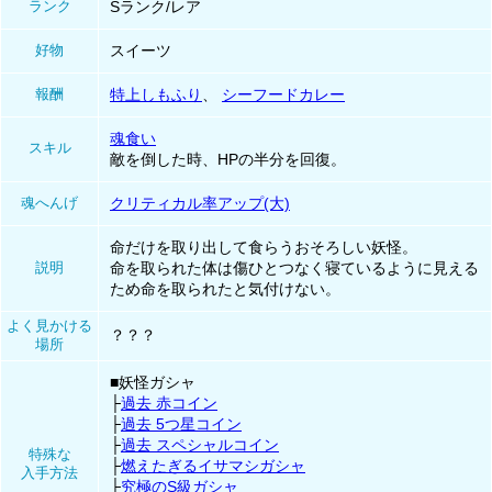
ランク
Sランク/レア
好物
スイーツ
報酬
特上しもふり
、
シーフードカレー
魂食い
スキル
敵を倒した時、HPの半分を回復。
魂へんげ
クリティカル率アップ(大)
命だけを取り出して食らうおそろしい妖怪。
説明
命を取られた体は傷ひとつなく寝ているように見える
ため命を取られたと気付けない。
よく見かける
？？？
場所
■妖怪ガシャ
├
過去 赤コイン
├
過去 5つ星コイン
├
過去 スペシャルコイン
特殊な
├
燃えたぎるイサマシガシャ
入手方法
├
究極のS級ガシャ