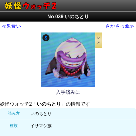
No.039 いのちとり
≪鬼食い
さかさっ傘≫
入手済みに
妖怪ウォッチ2「
いのちとり
」の情報です
読み方
いのちとり
種族
イサマシ族