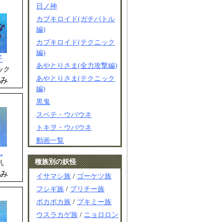
日ノ神
カブキロイド(ガチバトル
編)
カブキロイド(テクニック
編)
子
あやとりさま(全力攻撃編)
ック
あやとりさま(テクニック
み
編)
黒鬼
スベテ・ウバウネ
トキヲ・ウバウネ
動画一覧
ん
種族別の妖怪
乳
み
イサマシ族
/
ゴーケツ族
フシギ族
/
プリチー族
ポカポカ族
/
ブキミー族
ウスラカゲ族
/
ニョロロン