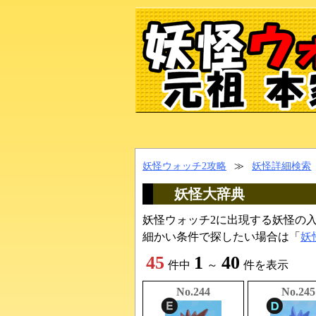
妖怪ウォッチ2攻略
≫
妖怪詳細検索
妖怪大辞典
妖怪ウォッチ2に出現する妖怪の
細かい条件で探したい場合は「
妖
45
1
40
件中
～
件を表示
No.244
No.245