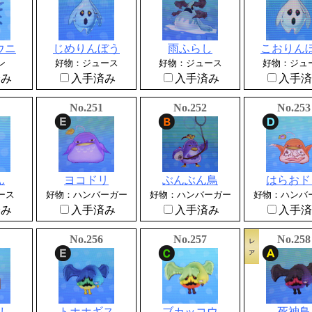
ウニ
じめりんぼう
雨ふらし
こおりん
ン
好物：ジュース
好物：ジュース
好物：ジュ
済み
入手済み
入手済み
入手済
No.251
No.252
No.253
ん
ヨコドリ
ぶんぶん鳥
はらおド
ース
好物：ハンバーガー
好物：ハンバーガー
好物：ハンバ
済み
入手済み
入手済み
入手済
No.256
No.257
No.258
し
トホホギス
ブカッコウ
死神鳥