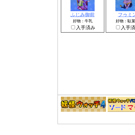
ふじみ御前
フゥミ
好物：牛乳
好物：駄
入手済み
入手