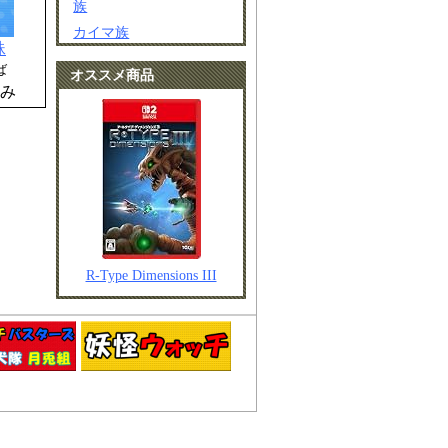
族
カイマ族
蛛
ば
オススメ商品
み
R-Type Dimensions III