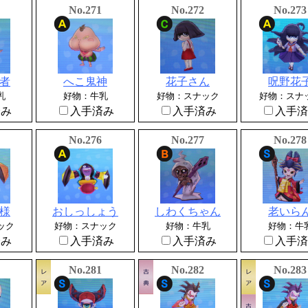
No.271
No.272
No.273
者
へこ鬼神
花子さん
呪野花
乳
好物：牛乳
好物：スナック
好物：スナ
済み
入手済み
入手済み
入手済
No.276
No.277
No.278
様
おしっしょう
しわくちゃん
老いら
ック
好物：スナック
好物：牛乳
好物：牛
済み
入手済み
入手済み
入手済
No.281
No.282
No.283