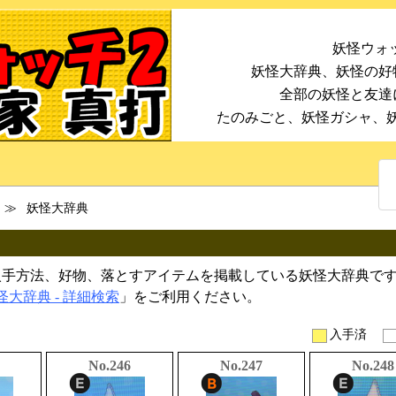
妖怪ウォッ
妖怪大辞典、妖怪の好
全部の妖怪と友達
たのみごと、妖怪ガシャ、
≫
妖怪大辞典
入手方法、好物、落とすアイテムを掲載している妖怪大辞典で
怪大辞典 - 詳細検索
」をご利用ください。
入手済
No.246
No.247
No.248