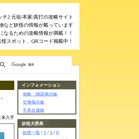
チ2 元祖/本家/真打の攻略サイト
物など妖怪の情報が載っています
になるための攻略情報が満載！！
妖怪スポット、QRコード掲載中！
インフォメーション
攻略・雑談掲示板
す。
交換掲示板
不具合連絡
未入手
妖怪大辞典
妖怪一覧
/
S
/
A
/
B