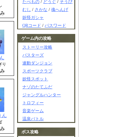
たべもの
/
どうぐ
/
そうび
ン
むし
/
さかな
/
魂へんげ
み
妖怪ガシャ
QRコード
/
パスワード
ゲーム内の攻略
ストーリー攻略
バスターズ
ん
連動ダンジョン
ぎり
み
スポーツクラブ
妖怪スポット
ナゾのたてふだ
ジャングルハンター
トロフィー
音楽ゲーム
さん
温泉バトル
ば
み
ボス攻略