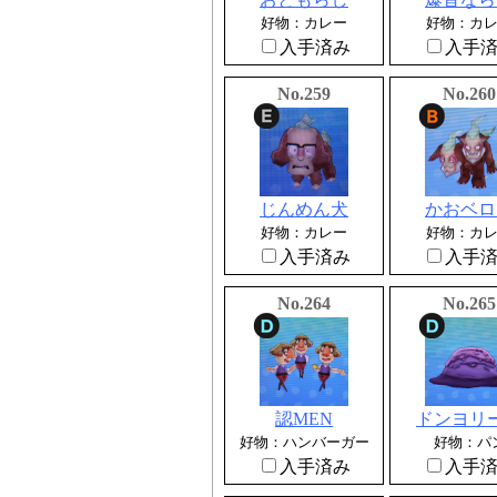
好物：カレー
好物：カ
入手済み
入手
No.259
No.260
じんめん犬
かおベロ
好物：カレー
好物：カ
入手済み
入手
No.264
No.265
認MEN
ドンヨリ
好物：ハンバーガー
好物：パ
入手済み
入手