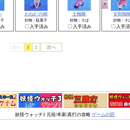
ン
おねむの精
土蜘蛛
女郎蜘
菓子
好物：駄菓子
好物：そば
好物：そ
済み
入手済み
入手済み
入手済
前へ
1
2
次へ
妖怪ウォッチ2 元祖/本家/真打の攻略
ゲームの匠