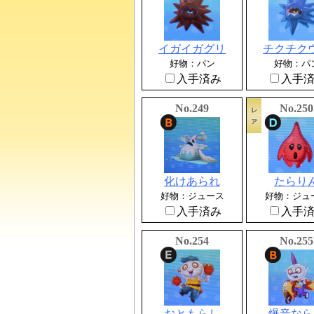
イガイガグリ
チクチク
好物：パン
好物：パ
入手済み
入手
No.249
No.250
化けあられ
たらり
好物：ジュース
好物：ジュ
入手済み
入手
No.254
No.255
おともらし
爆音なら