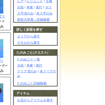
レア
/
レジェンド
/
古典
元祖
/
本家
/
真打
/
ボス
入手済のみ
/
未入手のみ
ぼう
妖怪大辞典 - 詳細検索
ース
み
詳しく妖怪を探す
エリアから探す
スキルから探す
たのみごと(クエスト)
たのみごと一覧
リ
元祖
/
本家
/
真打
ーガー
み
クリア済のみ
/
未クリアの
み
たのみごと詳細検索
アイテム
お店からアイテムを探す