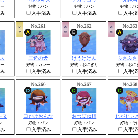
レー
好物：パン
好物：パン
好物：パ
済み
入手済み
入手済み
入手済
No.261
No.262
No.263
ス
三途の犬
けうけげん
ふさふさ
レー
好物：カレー
好物：おにぎり
好物：おに
済み
入手済み
入手済み
入手済
No.266
No.267
No.268
ーヌ
口だけおんな
おつぼね様
じがじぃ
ン
好物：パン
好物：パン
好物：そ
済み
入手済み
入手済み
入手済