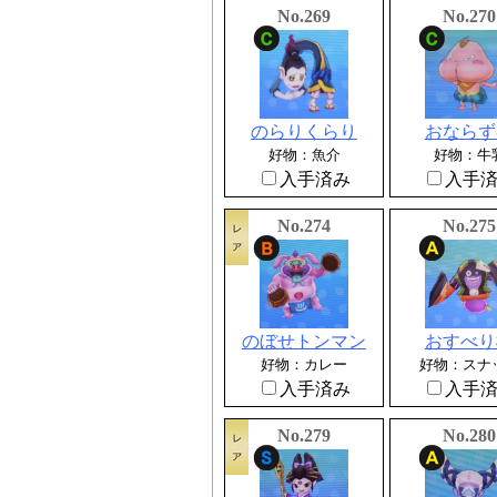
No.269
No.270
のらりくらり
おならず
好物：魚介
好物：牛
入手済み
入手
No.274
No.275
のぼせトンマン
おすべり
好物：カレー
好物：スナ
入手済み
入手
No.279
No.280