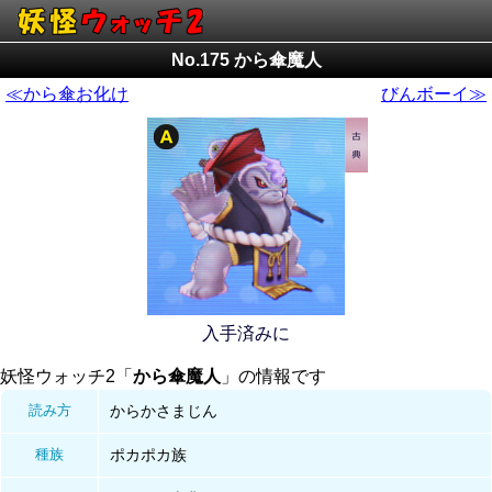
No.175 から傘魔人
≪から傘お化け
びんボーイ≫
入手済みに
妖怪ウォッチ2「
から傘魔人
」の情報です
読み方
からかさまじん
種族
ポカポカ族