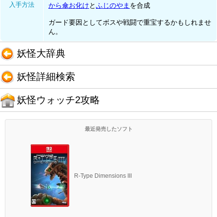
入手方法
から傘お化け
と
ふじのやま
を合成
ガード要因としてボスや戦闘で重宝するかもしれませ
ん。
妖怪大辞典
妖怪詳細検索
妖怪ウォッチ2攻略
最近発売したソフト
R-Type Dimensions III