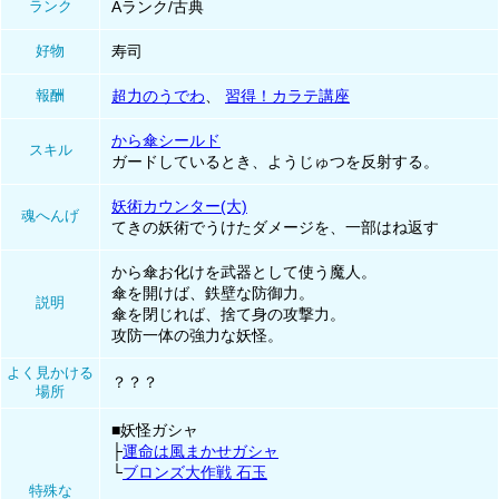
ランク
Aランク/古典
好物
寿司
報酬
超力のうでわ
、
習得！カラテ講座
から傘シールド
スキル
ガードしているとき、ようじゅつを反射する。
妖術カウンター(大)
魂へんげ
てきの妖術でうけたダメージを、一部はね返す
から傘お化けを武器として使う魔人。
傘を開けば、鉄壁な防御力。
説明
傘を閉じれば、捨て身の攻撃力。
攻防一体の強力な妖怪。
よく見かける
？？？
場所
■妖怪ガシャ
├
運命は風まかせガシャ
└
ブロンズ大作戦 石玉
特殊な