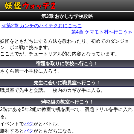
第3章 おかしな学校攻略
≪第2章 カンチのハイテクおにごっこ
第4章 ケマモト村へ行こう≫
妖怪をともだちにする方法を教わったり、初めてのダンジョ
ン、ボス戦に挑みます。
ここまでが、チュートリアル的な内容となっています。
宿題を取りに学校へ行こう！
さくら第一小学校に入ろう。
先生に会いに職員室へ行こう！
職員室で先生と会話。 校内のカギが手に入る。
5年2組の教室へ行こう！
2階にある5年2組の教室で机を調べて、宿題ドリルを手に入れ
る。
イベントで
バク
がとバトル。
勝利すると
バク
がともだちになる。