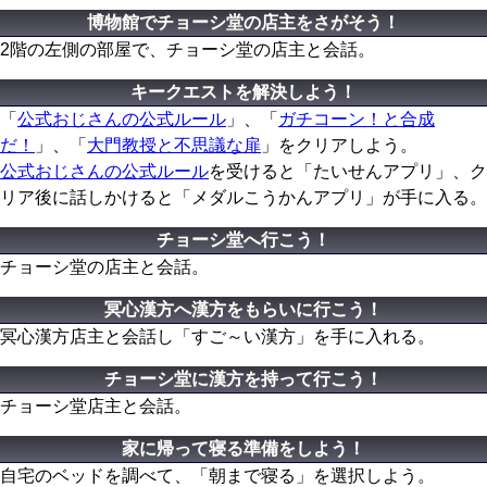
博物館でチョーシ堂の店主をさがそう！
2階の左側の部屋で、チョーシ堂の店主と会話。
キークエストを解決しよう！
「
公式おじさんの公式ルール
」、「
ガチコーン！と合成
だ！
」、「
大門教授と不思議な扉
」をクリアしよう。
公式おじさんの公式ルール
を受けると「たいせんアプリ」、ク
リア後に話しかけると「メダルこうかんアプリ」が手に入る。
チョーシ堂へ行こう！
チョーシ堂の店主と会話。
冥心漢方へ漢方をもらいに行こう！
冥心漢方店主と会話し「すご～い漢方」を手に入れる。
チョーシ堂に漢方を持って行こう！
チョーシ堂店主と会話。
家に帰って寝る準備をしよう！
自宅のベッドを調べて、「朝まで寝る」を選択しよう。