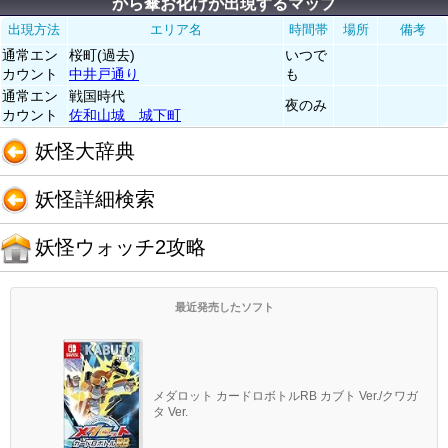
から傘お化けが出現するマップ
出現方法
エリア名
時間帯
場所
備考
通常エン
桜町(過去)
いつで
カウント
中井戸通り
も
通常エン
戦国時代
夜のみ
カウント
佐和山城 城下町
妖怪大辞典
妖怪詳細検索
妖怪ウォッチ2攻略
最近発売したソフト
メダロット カードロボトルRB カブト Ver./クワガ
タ Ver.