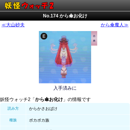
No.174 から傘お化け
≪大山砂夫
から傘魔人≫
入手済みに
妖怪ウォッチ2「
から傘お化け
」の情報です
読み方
からかさおばけ
種族
ポカポカ族