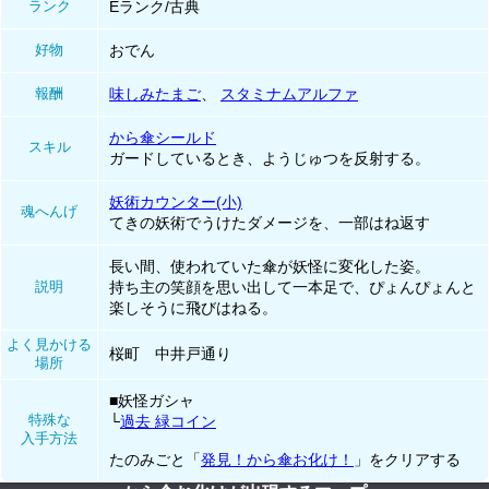
ランク
Eランク/古典
好物
おでん
報酬
味しみたまご
、
スタミナムアルファ
から傘シールド
スキル
ガードしているとき、ようじゅつを反射する。
妖術カウンター(小)
魂へんげ
てきの妖術でうけたダメージを、一部はね返す
長い間、使われていた傘が妖怪に変化した姿。
説明
持ち主の笑顔を思い出して一本足で、ぴょんぴょんと
楽しそうに飛びはねる。
よく見かける
桜町 中井戸通り
場所
■妖怪ガシャ
特殊な
└
過去 緑コイン
入手方法
たのみごと「
発見！から傘お化け！
」をクリアする