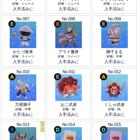
好物：ジュース
好物：ジュース
好物：ジュース
入手済みに
入手済みに
入手済みに
No.007
No.008
No.009
かたづ家来
アライ魔将
獅子まる
好物：スイーツ
好物：スイーツ
好物：中華
入手済みに
入手済みに
入手済みに
No.010
No.011
No.012
万尾獅子
おこ武者
くしゃ武者
好物：中華
好物：肉
好物：肉
入手済みに
入手済みに
入手済みに
No.013
No.014
No.015