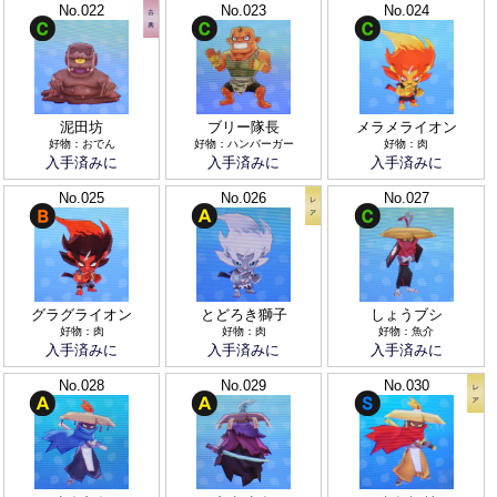
No.022
No.023
No.024
泥田坊
ブリー隊長
メラメライオン
好物：おでん
好物：ハンバーガー
好物：肉
入手済みに
入手済みに
入手済みに
No.025
No.026
No.027
グラグライオン
とどろき獅子
しょうブシ
好物：肉
好物：肉
好物：魚介
入手済みに
入手済みに
入手済みに
No.028
No.029
No.030