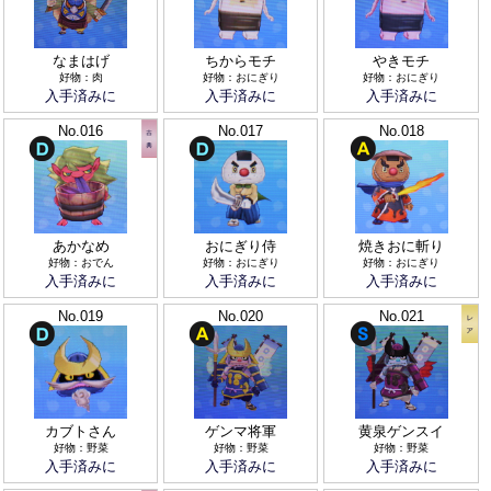
なまはげ
ちからモチ
やきモチ
好物：肉
好物：おにぎり
好物：おにぎり
入手済みに
入手済みに
入手済みに
No.016
No.017
No.018
あかなめ
おにぎり侍
焼きおに斬り
好物：おでん
好物：おにぎり
好物：おにぎり
入手済みに
入手済みに
入手済みに
No.019
No.020
No.021
カブトさん
ゲンマ将軍
黄泉ゲンスイ
好物：野菜
好物：野菜
好物：野菜
入手済みに
入手済みに
入手済みに