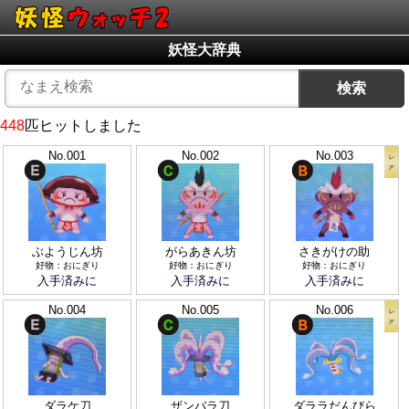
妖怪大辞典
検索
448
匹ヒットしました
No.001
No.002
No.003
ぶようじん坊
がらあきん坊
さきがけの助
好物：おにぎり
好物：おにぎり
好物：おにぎり
入手済みに
入手済みに
入手済みに
No.004
No.005
No.006
ダラケ刀
ザンバラ刀
ダララだんびら