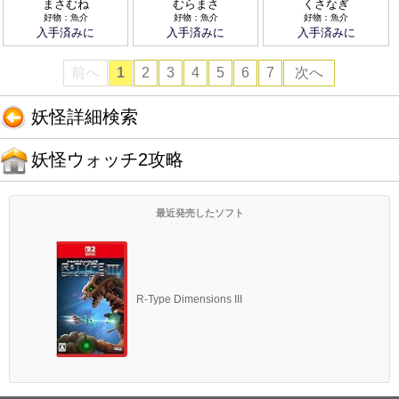
まさむね
むらまさ
くさなぎ
好物：魚介
好物：魚介
好物：魚介
入手済みに
入手済みに
入手済みに
前へ
1
2
3
4
5
6
7
次へ
妖怪詳細検索
妖怪ウォッチ2攻略
最近発売したソフト
R-Type Dimensions III